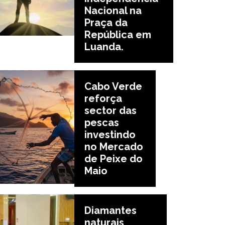
Nacional na
Praça da
República em
Luanda.
Cabo Verde
reforça
sector das
pescas
investindo
no Mercado
de Peixe do
Maio
Diamantes
naturais