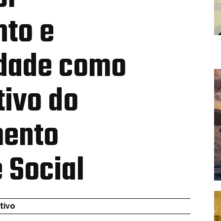
nto e
idade como
tivo do
mento
 Social
tivo