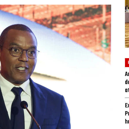
A
d
a
E
P
h