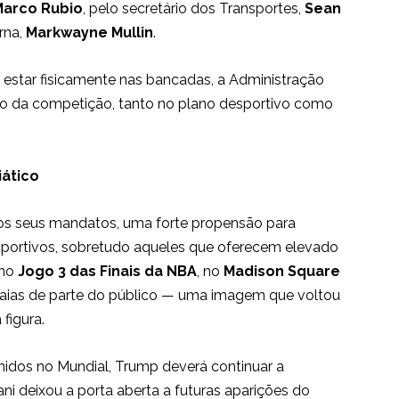
Marco Rubio
, pelo secretário dos Transportes,
Sean
rna,
Markwayne Mullin
.
estar fisicamente nas bancadas, a Administração
so da competição, tanto no plano desportivo como
iático
s seus mandatos, uma forte propensão para
portivos, sobretudo aqueles que oferecem elevado
 no
Jogo 3 das Finais da NBA
, no
Madison Square
vaias de parte do público — uma imagem que voltou
figura.
idos no Mundial, Trump deverá continuar a
ni deixou a porta aberta a futuras aparições do