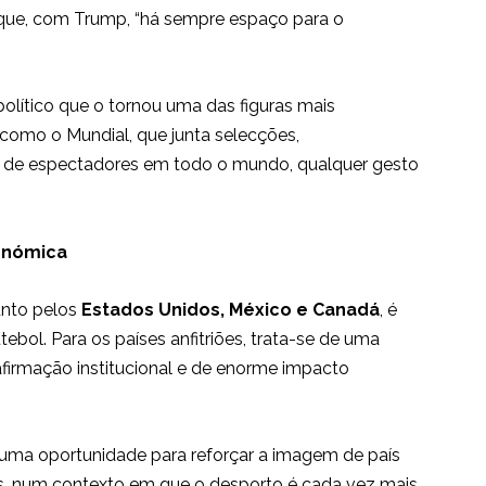
o que, com Trump, “há sempre espaço para o
 político que o tornou uma das figuras mais
como o Mundial, que junta selecções,
ões de espectadores em todo o mundo, qualquer gesto
conómica
unto pelos
Estados Unidos, México e Canadá
, é
bol. Para os países anfitriões, trata-se de uma
afirmação institucional e de enorme impacto
uma oportunidade para reforçar a imagem de país
s, num contexto em que o desporto é cada vez mais