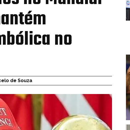
mantém
mbólica no
celo de Souza