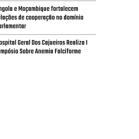
ngola e Moçambique fortalecem
elações de cooperação no domínio
arlamentar
ospital Geral Dos Cajueiros Realiza I
impósio Sobre Anemia Falciforme