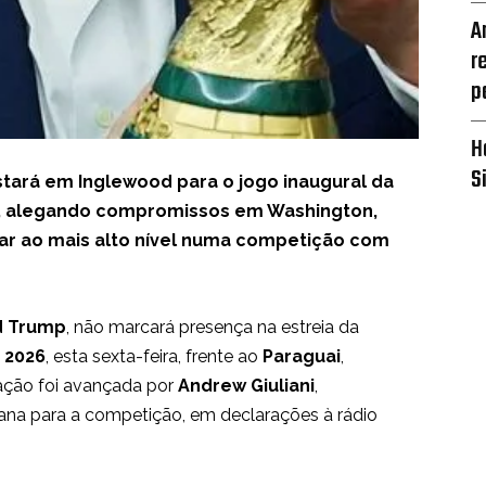
A
r
p
H
S
tará em Inglewood para o jogo inaugural da
i, alegando compromissos em Washington,
ar ao mais alto nível numa competição com
d Trump
, não marcará presença na estreia da
 2026
, esta sexta-feira, frente ao
Paraguai
,
mação foi avançada por
Andrew Giuliani
,
ana para a competição, em declarações à rádio