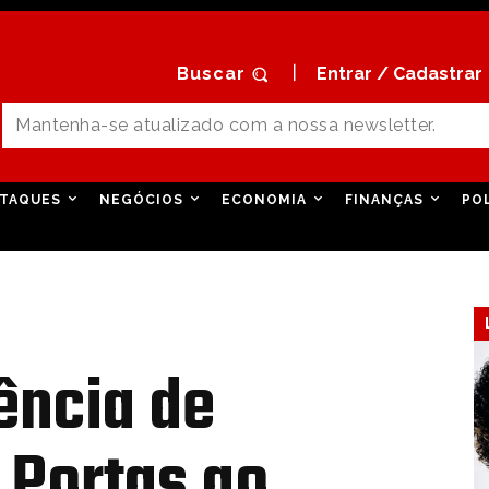
Buscar
Entrar / Cadastrar
TAQUES
NEGÓCIOS
ECONOMIA
FINANÇAS
PO
ência de
 Portas ao