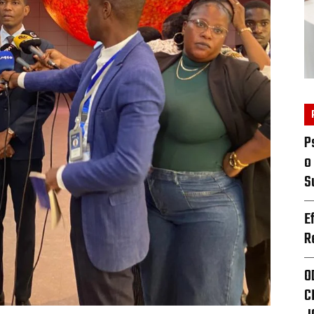
P
o
S
E
R
O
C