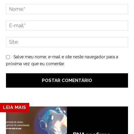
Comentário:
No
E-
mai
Sit
Salve meu nome, e-mail e site neste navegador para a
próxima vez que eu comentar.
LEIA MAIS