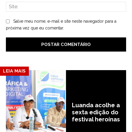
Sit
Salve meu nome, e-mail e site neste navegador para a
próxima vez que eu comentar.
LEIA MAIS
Luanda acolhe a
sexta edição do
festival heroínas